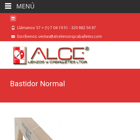
MENÚ
Llámanos: 57 + (1) 7 04 19 51 - 320 882 56 87
Escríbenos: ventas@alcelienzosycaballetes.com
Bastidor Normal